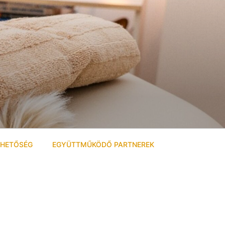
RHETŐSÉG
EGYÜTTMŰKÖDŐ PARTNEREK