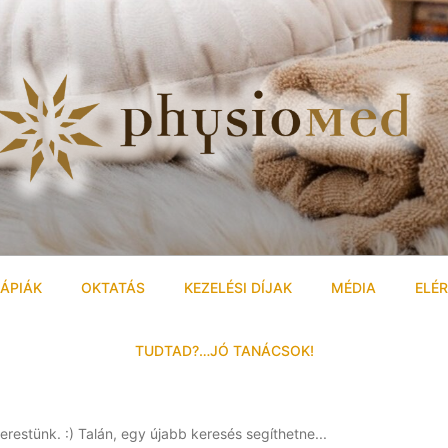
ÁPIÁK
OKTATÁS
KEZELÉSI DÍJAK
MÉDIA
ELÉ
TUDTAD?…JÓ TANÁCSOK!
erestünk. :) Talán, egy újabb keresés segíthetne...