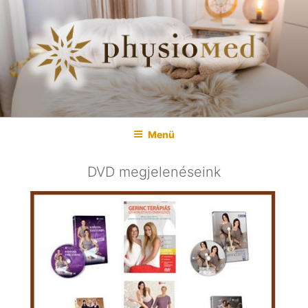
Menü
DVD megjelenéseink